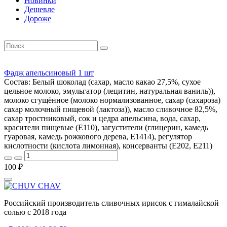
Новинки
Дешевле
Дороже
Фадж апельсиновый 1 шт
Состав: Белый шоколад (сахар, масло какао 27,5%, сухое
цельное молоко, эмульгатор (лецитин, натуральная ваниль)),
молоко сгущённое (молоко нормализованное, сахар (сахароза)
сахар молочный пищевой (лактоза)), масло сливочное 82,5%,
сахар тростниковый, сок и цедра апельсина, вода, сахар,
красители пищевые (E110), загустители (глицерин, камедь
гуаровая, камедь рожкового дерева, E1414), регулятор
кислотности (кислота лимонная), консерванты (Е202, Е211)
100 ₽
Российский производитель сливочных ирисок с гималайской
солью с 2018 года