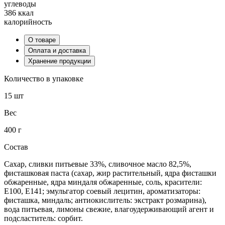
углеводы
386 ккал
калорийность
О товаре
Оплата и доставка
Хранение продукции
Количество в упаковке
15 шт
Вес
400 г
Состав
Сахар, сливки питьевые 33%, сливочное масло 82,5%,
фисташковая паста (сахар, жир растительный, ядра фисташки
обжаренные, ядра миндаля обжаренные, соль, красители:
E100, E141; эмульгатор соевый лецитин, ароматизаторы:
фисташка, миндаль; антиокислитель: экстракт розмарина),
вода питьевая, лимоны свежие, влагоудерживающий агент и
подсластитель: сорбит.