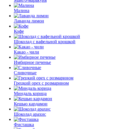
Манго-маракуйя
Малина
Лаванда лимон
Кофе
Шоколад с вафельной крошкой
Какао - чили
Имбирное печенье
Сливочные
Грецкий орех с розмарином
Миндаль корица
Кешью кардамон
Шоколад арахис
Фисташка