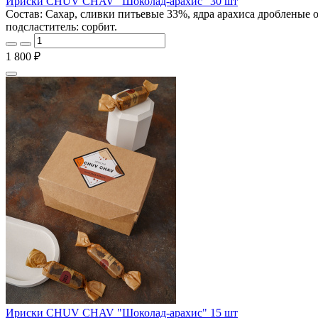
Ириски CHUV CHAV "Шоколад-арахис" 30 шт
Состав: Сахар, сливки питьевые 33%, ядра арахиса дробленые 
подсластитель: сорбит.
1 800 ₽
Ириски CHUV CHAV "Шоколад-арахис" 15 шт