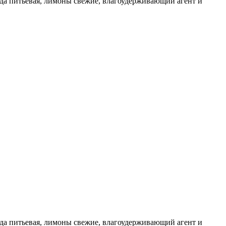
ода питьевая, лимоны свежие, влагоудерживающий агент и
ода питьевая, лимоны свежие, влагоудерживающий агент и