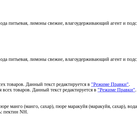
вода питьевая, лимоны свежие, влагоудерживающий агент и подс
вода питьевая, лимоны свежие, влагоудерживающий агент и подс
сех товаров. Данный текст редактируется в
"Режиме Правки"
.
 всех товаров. Данный текст редактируется в
"Режиме Правки"
.
юре манго (манго, сахар), пюре маракуйя (маракуйя, сахар), во
ь: пектин NH.