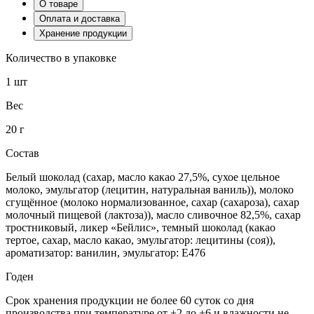
О товаре
Оплата и доставка
Хранение продукции
Количество в упаковке
1 шт
Вес
20 г
Состав
Белый шоколад (сахар, масло какао 27,5%, сухое цельное
молоко, эмульгатор (лецитин, натуральная ваниль)), молоко
сгущённое (молоко нормализованное, сахар (сахароза), сахар
молочный пищевой (лактоза)), масло сливочное 82,5%, сахар
тростниковый, ликер «Бейлис», темный шоколад (какао
тертое, сахар, масло какао, эмульгатор: лецитины (соя)),
ароматизатор: ванилин, эмульгатор: Е476
Годен
Срок хранения продукции не более 60 суток со дня
производства при температуре от +2 до +6 и влажности не